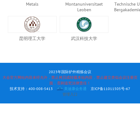
Metals
Montanuniversitaet
Technische Un
Leoben
Bergakademie
昆明理工大学
武汉科技大学
2023年国际炉外精炼会议
大会官方网站内容未经允许，禁止拷贝或转载本站内容，禁止建立类似会议注册页
面，否则追究法律责任！
技术支持：400-008-5413
美迪康会务通
京ICP备11011505号-67
管理入口