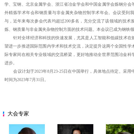
学、宝钢、北京金属学会、
浙江省冶金学会
和中国金属学会炼钢分会
外精炼学术年会和钢质量与非金属夹杂物控制学术年会。会议受到
与，近年来每次参会代表均超过
2
00多名，充分交流了该领域的技术
炼、钢质量与非金属夹杂物控制方面的技术问题。本会议已成为钢铁
针对全球经济和科技的快速发展，尤其是人工智能和低碳技术在炼
望进一步推进国际范围内学术和技术交流，决定提升这两个全国性学
际专家间在相关专业领域的交流桥梁，更好地推动全世界范围冶金科
进步。
会议计划于
2
023
年
8
月
2
3-25
日在中国举行，具体地点待定。采用
时间为
2
023
年
7
月
3
1日。
大会专家